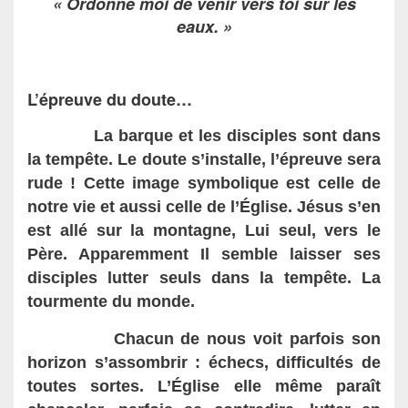
« Ordonne moi de venir vers toi sur les
eaux. »
L’épreuve du doute…
La barque et les disciples sont dans
la tempête. Le doute s’installe, l’épreuve sera
rude !
Cette image symbolique est celle de
notre vie et aussi celle de l’Église.
Jésus s’en
est allé
sur la montagne
, Lui seul, vers le
Père
.
Apparemment Il
semble
laisse
r
ses
disciples lutter
seuls
dans la tempête
. La
tourmente
du monde.
Chacun de nous voit parfois son
horizon s’assombrir : échecs, difficultés de
toutes sortes. L’Église elle même paraît