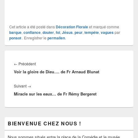
Cet article a été posté dans
Décoration Florale
et marqué comme
barque
,
confiance
,
douter
,
foi
,
Jésus
,
peur
,
tempête
,
vagues
par
ponsot
. Enregistrer le
permalien
.
Navigation
de
Article
←
Précédent
l’article
Voir la gloire de Dieu…. de Fr Arnaud Blunat
précédent :
Article
Suivant
→
Miracle sur les eaux… de Fr Rémy Bergeret
suivant :
Zone
BIENVENUE CHEZ NOUS !
principale
de
widget
Nous sommes situés entre la place de la Comédie et le musée