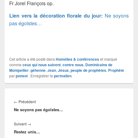
Fr Jorel François op.
Lien vers la décoration florale du jour:
Ne soyons
pas égoïstes…
Cet article a été posté dans
Homélies & conférences
et marqué
comme
ceux qui nous suivent
,
contre nous
,
Dominicains de
Montpellier
,
géhenne
,
Jean
,
Jésus
,
peuple de prophètes
,
Prophète
par
ponsot
. Enregistrer le
permalien
.
Navigation
de
Article
←
Précédent
l’article
Ne soyons pas égoïstes…
précédent :
Article
Suivant
→
Restez unis…
suivant :