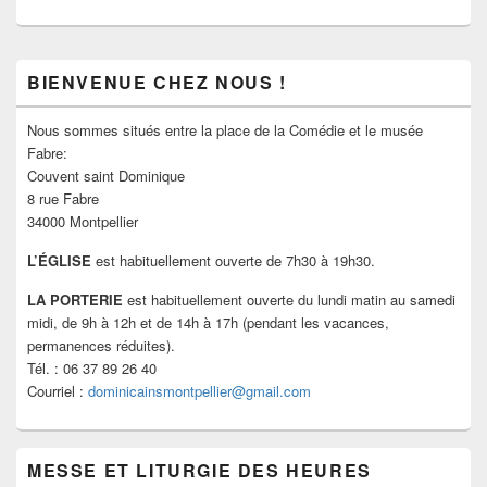
Zone
BIENVENUE CHEZ NOUS !
principale
de
widget
Nous sommes situés entre la place de la Comédie et le musée
pour
Fabre:
la
Couvent saint Dominique
barre
8 rue Fabre
latérale
34000 Montpellier
L’ÉGLISE
est habituellement ouverte de 7h30 à 19h30.
LA PORTERIE
est habituellement ouverte du lundi matin au samedi
midi, de 9h à 12h et de 14h à 17h (pendant les vacances,
permanences réduites).
Tél. : 06 37 89 26 40
Courriel :
dominicainsmontpellier@gmail.com
MESSE ET LITURGIE DES HEURES