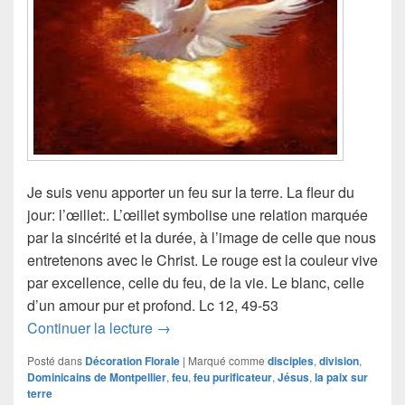
Je suis venu apporter un feu sur la terre. La fleur du
jour: l’œillet:. L’œillet symbolise une relation marquée
par la sincérité et la durée, à l’image de celle que nous
entretenons avec le Christ. Le rouge est la couleur vive
par excellence, celle du feu, de la vie. Le blanc, celle
d’un amour pur et profond. Lc 12, 49-53
Le feu purificateur… celui de l’Evangil
Continuer la lecture
→
Posté dans
Décoration Florale
|
Marqué comme
disciples
,
division
,
Dominicains de Montpellier
,
feu
,
feu purificateur
,
Jésus
,
la paix sur
terre