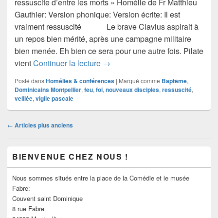
ressuscite d’entre les morts » Homélie de Fr Matthieu
Gauthier: Version phonique: Version écrite: Il est
vraiment ressuscité Le brave Clavius aspirait à
un repos bien mérité, après une campagne militaire
bien menée. Eh bien ce sera pour une autre fois. Pilate
Il est vraiment ressuscité…, de Fr
vient
Continuer la lecture
→
Posté dans
Homélies & conférences
|
Marqué comme
Baptême
,
Dominicains Montpellier
,
feu
,
foi
,
nouveaux disciples
,
ressuscité
,
veillée
,
vigile pascale
Navigation
←
Articles plus anciens
dans
les
Zone
articles
BIENVENUE CHEZ NOUS !
principale
de
widget
Nous sommes situés entre la place de la Comédie et le musée
pour
Fabre:
la
Couvent saint Dominique
barre
8 rue Fabre
latérale