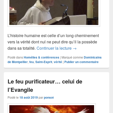
L’histoire humaine est celle d’un long cheminement
vers la vérité dont nul ne peut dire qu’il la possède
Le Saint-Esprit vous co
dans sa totalité.
Continuer la lecture
→
Posté dans
Homélies & conférences
|
Marqué comme
Dominicains
de Montpellier
,
feu
,
Saint-Esprit
,
vérité
|
Publier un commentaire
Le feu purificateur… celui de
l’Evangile
Posté le
18 août 2019
par
ponsot