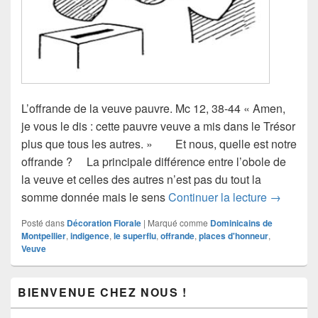
L’offrande de la veuve pauvre. Mc 12, 38-44 « Amen,
je vous le dis : cette pauvre veuve a mis dans le Trésor
plus que tous les autres. » Et nous, quelle est notre
offrande ? La principale différence entre l’obole de
la veuve et celles des autres n’est pas du tout la
La vérita
somme donnée mais le sens
Continuer la lecture
→
Posté dans
Décoration Florale
|
Marqué comme
Dominicains de
Montpellier
,
indigence
,
le superflu
,
offrande
,
places d'honneur
,
Veuve
Zone
BIENVENUE CHEZ NOUS !
principale
de