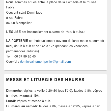
widget
Nous sommes situés entre la place de la Comédie et le musée
pour
Fabre:
la
Couvent saint Dominique
barre
8 rue Fabre
latérale
34000 Montpellier
L’ÉGLISE
est habituellement ouverte de 7h30 à 19h30.
LA PORTERIE
est habituellement ouverte du lundi matin au samedi
midi, de 9h à 12h et de 14h à 17h (pendant les vacances,
permanences réduites).
Tél. : 06 37 89 26 40
Courriel :
dominicainsmontpellier@gmail.com
MESSE ET LITURGIE DES HEURES
Dimanche:
vigiles la veille à 20h30 (pas l’été), laudes à 8h, vêpres
à 18h25,
messe à 19h.
Lundi:
vêpres et messe à 19h.
Du mardi au samedi:
laudes à 8h, messe à 12h05, vêpres à 19h.