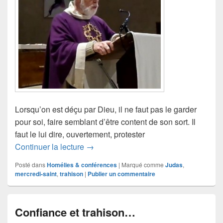
Lorsqu’on est déçu par Dieu, il ne faut pas le garder
pour soi, faire semblant d’être content de son sort. Il
faut le lui dire, ouvertement, protester
Protester peut éviter la trahison
Continuer la lecture
→
Posté dans
Homélies & conférences
|
Marqué comme
Judas
,
mercredi-saint
,
trahison
|
Publier un commentaire
Confiance et trahison…