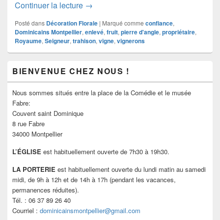
Confiance et trahison…
Continuer la lecture
→
Posté dans
Décoration Florale
|
Marqué comme
confiance
,
Dominicains Montpellier
,
enlevé
,
fruit
,
pierre d'angle
,
propriétaire
,
Royaume
,
Seigneur
,
trahison
,
vigne
,
vignerons
Zone
BIENVENUE CHEZ NOUS !
principale
de
widget
Nous sommes situés entre la place de la Comédie et le musée
pour
Fabre:
la
Couvent saint Dominique
barre
8 rue Fabre
latérale
34000 Montpellier
L’ÉGLISE
est habituellement ouverte de 7h30 à 19h30.
LA PORTERIE
est habituellement ouverte du lundi matin au samedi
midi, de 9h à 12h et de 14h à 17h (pendant les vacances,
permanences réduites).
Tél. : 06 37 89 26 40
Courriel :
dominicainsmontpellier@gmail.com