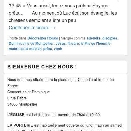
32-48 » Vous aussi, tenez-vous prêts « Soyons
prêts… Au moment où Luc écrit son évangile, les
chrétiens semblent s’être un peu
Restons vigilants, soyons prêts…
Continuer la lecture
→
Posté dans
Décoration Florale
|
Marqué comme
attendre
,
disciples
,
Dominicains de Montpellier
,
Jésus
,
l'heure
,
le Fils de l'homme
,
maître de la maison
,
prêts
,
venir
Zone
BIENVENUE CHEZ NOUS !
principale
de
widget
Nous sommes situés entre la place de la Comédie et le musée
pour
Fabre:
la
Couvent saint Dominique
barre
8 rue Fabre
latérale
34000 Montpellier
L’ÉGLISE
est habituellement ouverte de 7h30 à 19h30.
LA PORTERIE
est habituellement ouverte du lundi matin au samedi