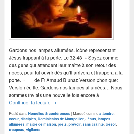
Gardons nos lampes allumées. Icône représentant
Jésus frappant à la porte. Lc 32-48 » Soyez comme
des gens qui attendent leur maître à son retour des
noces, pour lui ouvrir dès qu’il arrivera et frappera à la
porte. » de Fr Arnaud Blunat: Version phonique:
Version écrite: Gardons nos lampes allumées… Nous
sommes invités une nouvelle fois encore à
Gardons nos lampes allumées… de fr 
Continuer la lecture
→
Posté dans
Homélies & conférences
|
Marqué comme
attendre
,
coeur
,
disciples
,
Dominicains de Montpellier
,
Jésus
,
lampes
allumées
,
maître de maison
,
prêts
,
prévoir
,
sans crainte
,
trésor
,
troupeau
,
vigilants