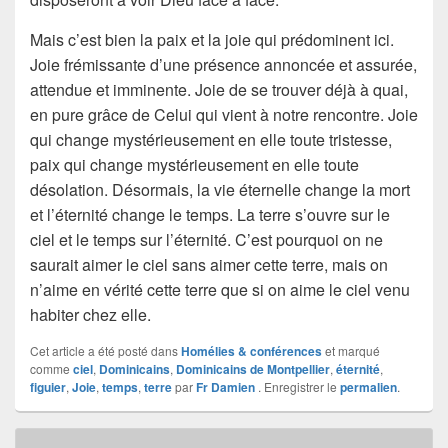
Mais c’est bien la paix et la joie qui prédominent ici.
Joie frémissante d’une présence annoncée et assurée,
attendue et imminente. Joie de se trouver déjà à quai,
en pure grâce de Celui qui vient à notre rencontre. Joie
qui change mystérieusement en elle toute tristesse,
paix qui change mystérieusement en elle toute
désolation. Désormais, la vie éternelle change la mort
et l’éternité change le temps. La terre s’ouvre sur le
ciel et le temps sur l’éternité. C’est pourquoi on ne
saurait aimer le ciel sans aimer cette terre, mais on
n’aime en vérité cette terre que si on aime le ciel venu
habiter chez elle.
Cet article a été posté dans
Homélies & conférences
et marqué
comme
ciel
,
Dominicains
,
Dominicains de Montpellier
,
éternité
,
figuier
,
Joie
,
temps
,
terre
par
Fr Damien
. Enregistrer le
permalien
.