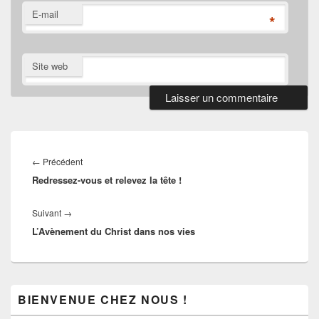
E-mail
*
Site web
Navigation
de
Article
←
Précédent
l’article
Redressez-vous et relevez la tête !
précédent :
Article
Suivant
→
L’Avènement du Christ dans nos vies
suivant :
Zone
BIENVENUE CHEZ NOUS !
principale
de