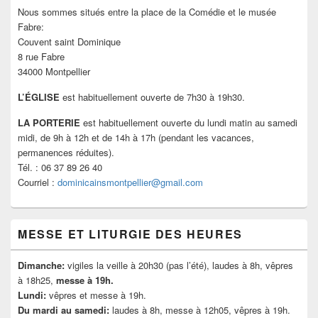
widget
Nous sommes situés entre la place de la Comédie et le musée
pour
Fabre:
la
Couvent saint Dominique
barre
8 rue Fabre
latérale
34000 Montpellier
L’ÉGLISE
est habituellement ouverte de 7h30 à 19h30.
LA PORTERIE
est habituellement ouverte du lundi matin au samedi
midi, de 9h à 12h et de 14h à 17h (pendant les vacances,
permanences réduites).
Tél. : 06 37 89 26 40
Courriel :
dominicainsmontpellier@gmail.com
MESSE ET LITURGIE DES HEURES
Dimanche:
vigiles la veille à 20h30 (pas l’été), laudes à 8h, vêpres
à 18h25,
messe à 19h.
Lundi:
vêpres et messe à 19h.
Du mardi au samedi:
laudes à 8h, messe à 12h05, vêpres à 19h.