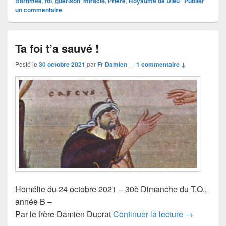
Bartimée
,
foi
,
guérison
,
miracle
,
Prière
,
Royaume de Dieu
|
Publier
un commentaire
Ta foi t’a sauvé !
Posté le
30 octobre 2021
par
Fr Damien
—
1 commentaire ↓
Homélie du 24 octobre 2021 – 30è Dimanche du T.O.,
année B –
Ta foi t’a s
Par le frère Damien Duprat
Continuer la lecture
→