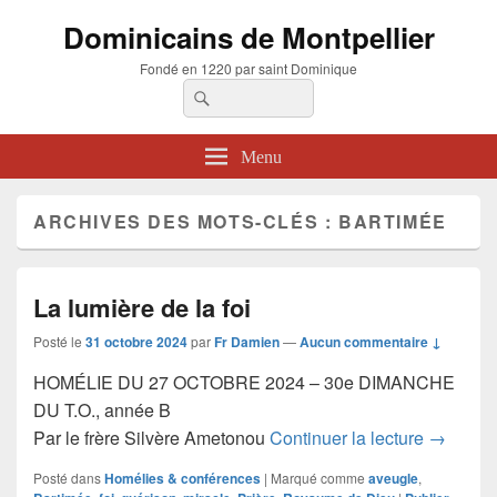
Dominicains de Montpellier
Fondé en 1220 par saint Dominique
Recherche :
Rechercher
Menu
ARCHIVES DES MOTS-CLÉS :
BARTIMÉE
La lumière de la foi
Posté le
31 octobre 2024
par
Fr Damien
—
Aucun commentaire ↓
HOMÉLIE DU 27 OCTOBRE 2024 – 30e DIMANCHE
DU T.O., année B
La lumièr
Par le frère Silvère Ametonou
Continuer la lecture
→
Posté dans
Homélies & conférences
|
Marqué comme
aveugle
,