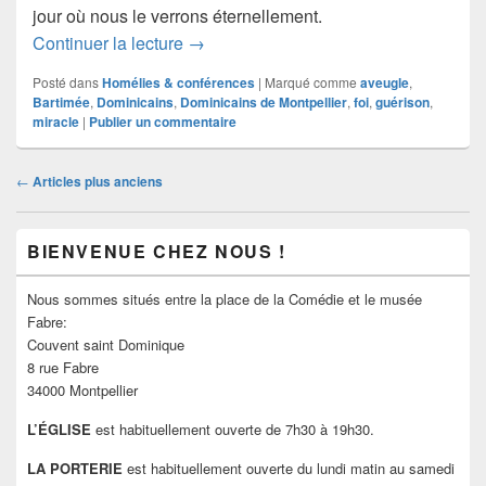
jour où nous le verrons éternellement.
Un appel plein de foi
Continuer la lecture
→
Posté dans
Homélies & conférences
|
Marqué comme
aveugle
,
Bartimée
,
Dominicains
,
Dominicains de Montpellier
,
foi
,
guérison
,
miracle
|
Publier un commentaire
Navigation
←
Articles plus anciens
dans
les
Zone
articles
BIENVENUE CHEZ NOUS !
principale
de
widget
Nous sommes situés entre la place de la Comédie et le musée
pour
Fabre:
la
Couvent saint Dominique
barre
8 rue Fabre
latérale
34000 Montpellier
L’ÉGLISE
est habituellement ouverte de 7h30 à 19h30.
LA PORTERIE
est habituellement ouverte du lundi matin au samedi